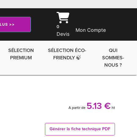
PLUS >>
0
Mon Compte
Devis
SÉLECTION
SÉLECTION ÉCO-
QUI
PREMIUM
FRIENDLY 🍃
SOMMES-
NOUS ?
5.13 €
A partir de
ht
Générer la fiche technique PDF