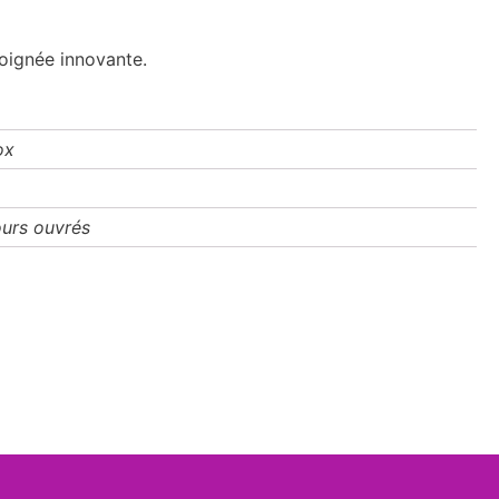
oignée innovante.
ox
ours ouvrés