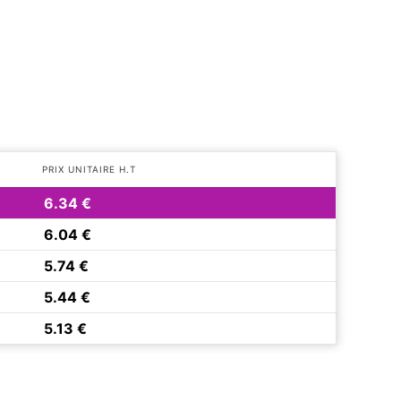
PRIX UNITAIRE H.T
6.34 €
6.04 €
5.74 €
5.44 €
5.13 €