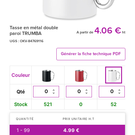
Tasse en métal double
4.06 €
A partir de
ht
paroi TRUMBA
UGS :
OKV-84769116
Générer la fiche technique PDF
Couleur
Qté
Stock
521
0
52
QUANTITÉ
PRIX UNITAIRE H.T
1 - 99
4.99 €