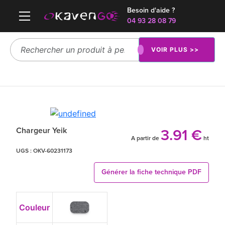
Besoin d'aide ?
04 93 28 08 79
VOIR PLUS >>
Chargeur Yeik
3.91 €
A partir de
ht
UGS :
OKV-60231173
Générer la fiche technique PDF
Couleur