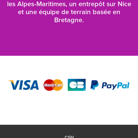
les Alpes-Maritimes, un entrepôt sur Nice
et une équipe de terrain basée en
Bretagne.
CGV