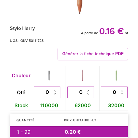
Stylo Harry
0.16 €
A partir de
ht
UGS :
OKV-50111723
Générer la fiche technique PDF
Couleur
Qté
Stock
110000
62000
32000
QUANTITÉ
PRIX UNITAIRE H.T
1 - 99
0.20 €