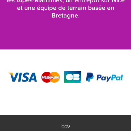
les Alpes-Maritimes, un entrepôt sur Nice
et une équipe de terrain basée en
Bretagne.
CGV