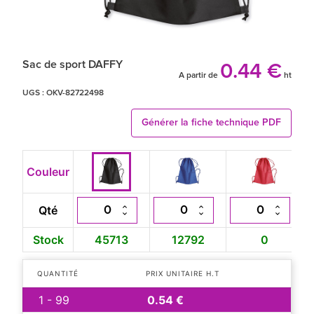
Sac de sport DAFFY
0.44 €
A partir de
ht
UGS :
OKV-82722498
Générer la fiche technique PDF
Couleur
Qté
Stock
45713
12792
0
QUANTITÉ
PRIX UNITAIRE H.T
1 - 99
0.54 €