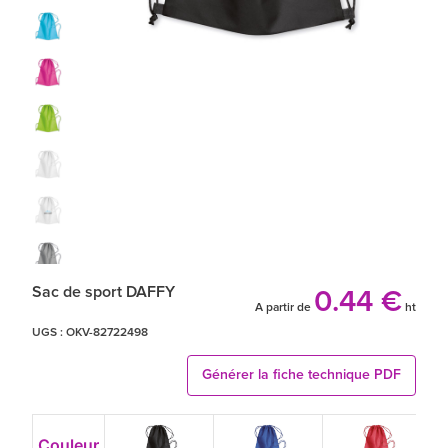
Sac de sport DAFFY
0.44 €
A partir de
ht
UGS :
OKV-82722498
Générer la fiche technique PDF
Couleur