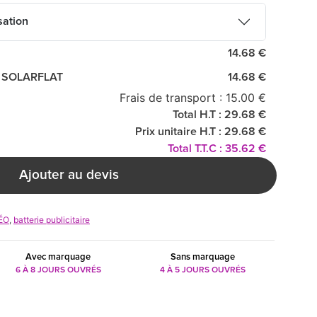
sation
14.68 €
h SOLARFLAT
14.68 €
Frais de transport : 15.00 €
Total H.T : 29.68 €
Prix unitaire H.T : 29.68 €
Total T.T.C : 35.62 €
Ajouter au devis
ÉO
,
batterie publicitaire
Avec marquage
Sans marquage
6 À 8 JOURS OUVRÉS
4 À 5 JOURS OUVRÉS