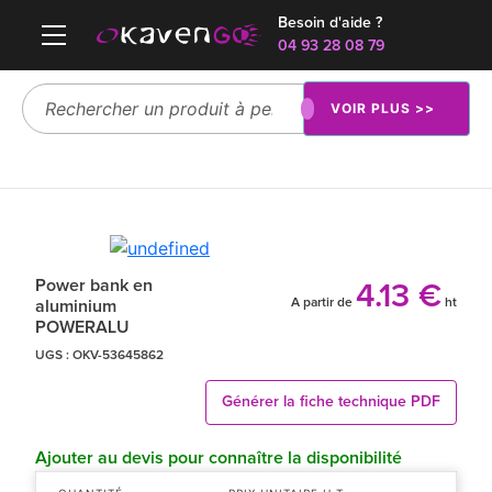
Besoin d'aide ?
04 93 28 08 79
VOIR PLUS >>
Power bank en
4.13 €
A partir de
ht
aluminium
POWERALU
UGS :
OKV-53645862
Générer la fiche technique PDF
Ajouter au devis pour connaître la disponibilité