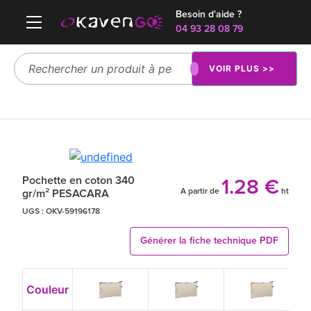
Besoin d'aide ?
04 93 28 08 79
VOIR PLUS >>
Pochette en coton 340
1.28 €
A partir de
ht
gr/m² PESACARA
UGS :
OKV-59196178
Générer la fiche technique PDF
Couleur