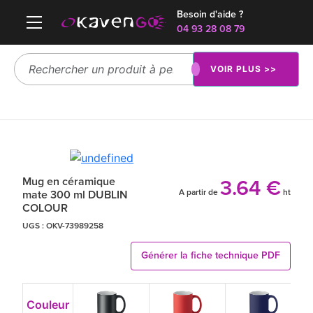
Besoin d'aide ?
04 93 28 08 79
VOIR PLUS >>
Mug en céramique
3.64 €
A partir de
ht
mate 300 ml DUBLIN
COLOUR
UGS :
OKV-73989258
Générer la fiche technique PDF
Couleur