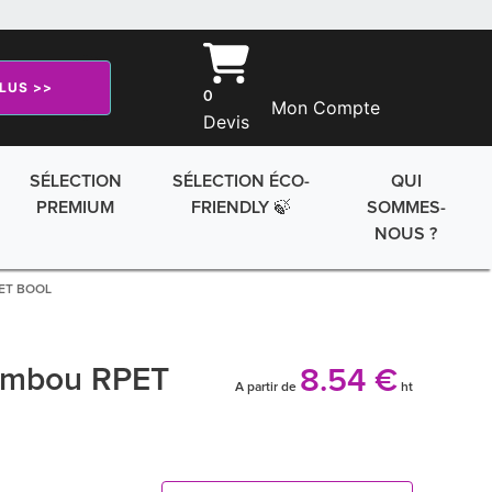
PLUS >>
0
Mon Compte
Devis
SÉLECTION
SÉLECTION ÉCO-
QUI
PREMIUM
FRIENDLY 🍃
SOMMES-
NOUS ?
PET BOOL
Bambou RPET
8.54 €
A partir de
ht