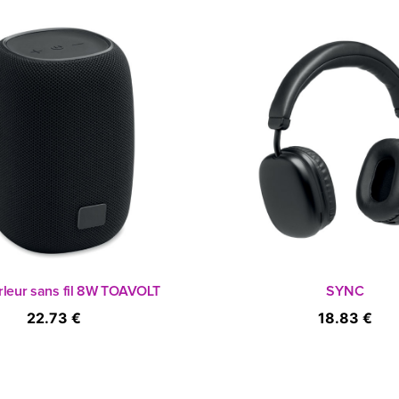
rleur sans fil 8W TOAVOLT
SYNC
22.73 €
18.83 €