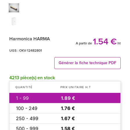
Harmonica HARMA
1.54 €
A partir de
ht
UGS :
OKV-12482801
Générer la fiche technique PDF
4213 pièce(s) en stock
QUANTITÉ
PRIX UNITAIRE H.T
1 - 99
1.89 €
100 - 249
1.76 €
250 - 499
1.67 €
500 - 999
1.58 €