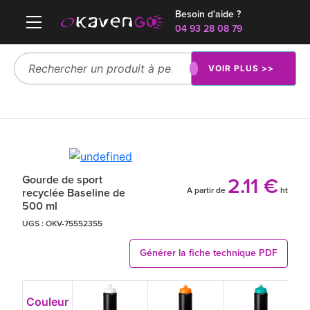
Besoin d'aide ?
04 93 28 08 79
VOIR PLUS >>
Gourde de sport
2.11 €
A partir de
ht
recyclée Baseline de
500 ml
UGS :
OKV-75552355
Générer la fiche technique PDF
Couleur