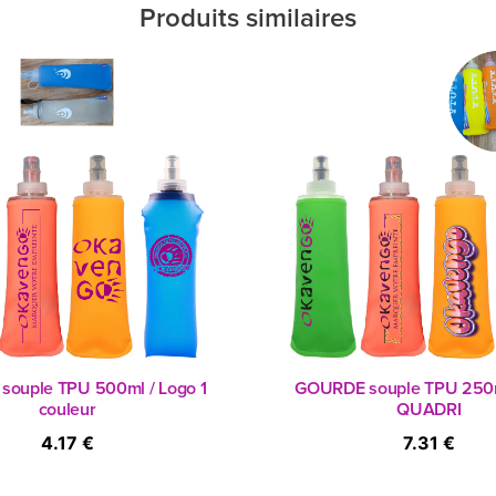
Produits similaires
ouple TPU 500ml / Logo 1
GOURDE souple TPU 250m
couleur
QUADRI
4.17 €
7.31 €