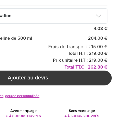
sation
4.08 €
eline de 500 ml
204.00 €
Frais de transport : 15.00 €
Total H.T : 219.00 €
Prix unitaire H.T : 219.00 €
Total T.T.C : 262.80 €
Ajouter au devis
res
,
gourde personnalisée
Avec marquage
Sans marquage
6 À 8 JOURS OUVRÉS
4 À 5 JOURS OUVRÉS