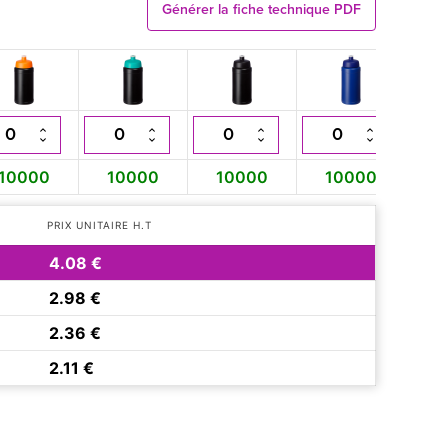
Générer la fiche technique PDF
10000
10000
10000
10000
1
PRIX UNITAIRE H.T
4.08 €
2.98 €
2.36 €
2.11 €