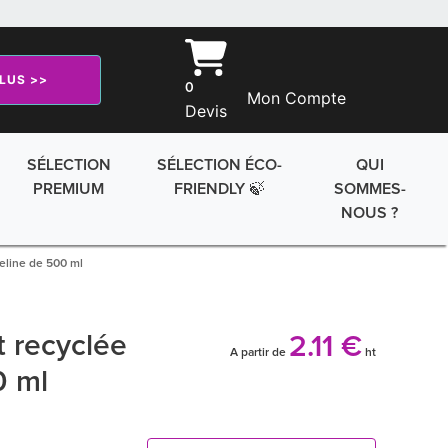
PLUS >>
0
Mon Compte
Devis
SÉLECTION
SÉLECTION ÉCO-
QUI
PREMIUM
FRIENDLY 🍃
SOMMES-
NOUS ?
eline de 500 ml
 recyclée
2.11 €
A partir de
ht
0 ml