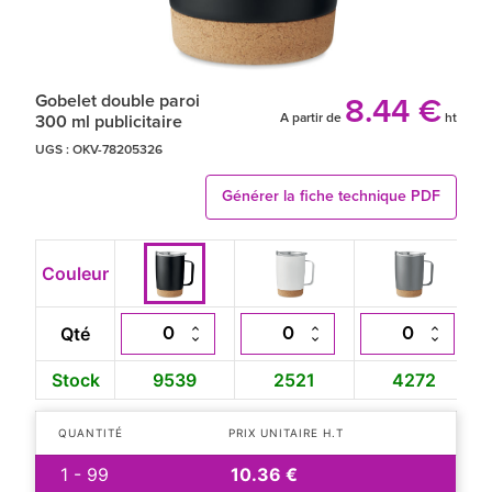
Gobelet double paroi
8.44 €
A partir de
ht
300 ml publicitaire
UGS :
OKV-78205326
Générer la fiche technique PDF
Couleur
Qté
Stock
9539
2521
4272
QUANTITÉ
PRIX UNITAIRE H.T
1 - 99
10.36 €