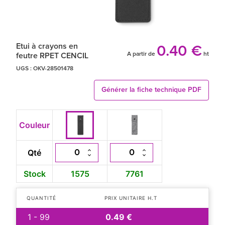
Etui à crayons en
0.40 €
A partir de
ht
feutre RPET CENCIL
UGS :
OKV-28501478
Générer la fiche technique PDF
Couleur
Qté
Stock
1575
7761
QUANTITÉ
PRIX UNITAIRE H.T
1 - 99
0.49 €