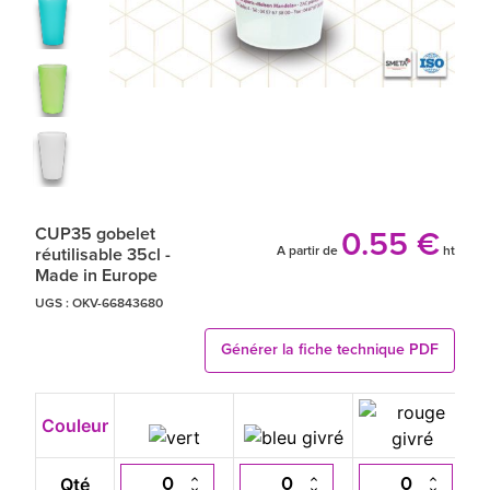
CUP35 gobelet
0.55 €
A partir de
ht
réutilisable 35cl -
Made in Europe
UGS :
OKV-66843680
Générer la fiche technique PDF
Couleur
Qté