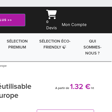
PLUS >>
0
Mon Compte
Devis
SÉLECTION
SÉLECTION ÉCO-
QUI
PREMIUM
FRIENDLY 🍃
SOMMES-
NOUS ?
urope
utilisable
1.32 €
A partir de
ht
Europe