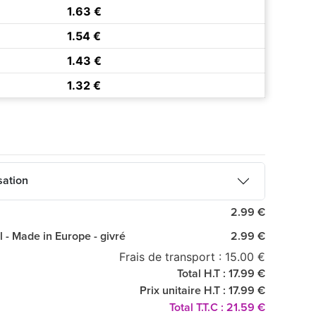
1.63 €
1.54 €
1.43 €
1.32 €
sation
2.99 €
l - Made in Europe - givré
2.99 €
Frais de transport : 15.00 €
Total H.T : 17.99 €
Prix unitaire H.T : 17.99 €
Total T.T.C : 21.59 €