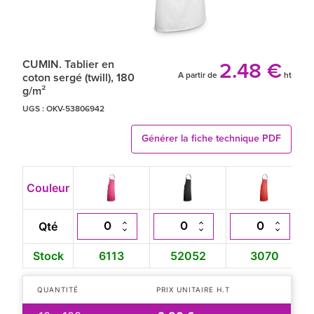
CUMIN. Tablier en
2.48 €
A partir de
ht
coton sergé (twill), 180
g/m²
UGS :
OKV-53806942
Générer la fiche technique PDF
Couleur
Qté
Stock
6113
52052
3070
QUANTITÉ
PRIX UNITAIRE H.T