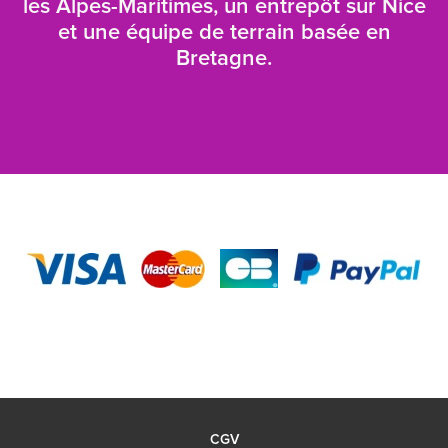
les Alpes-Maritimes, un entrepôt sur Nice
et une équipe de terrain basée en
Bretagne.
CGV