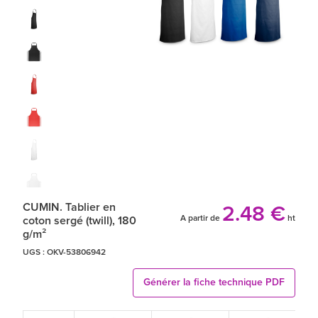
CUMIN. Tablier en
2.48 €
A partir de
ht
coton sergé (twill), 180
g/m²
UGS :
OKV-53806942
Générer la fiche technique PDF