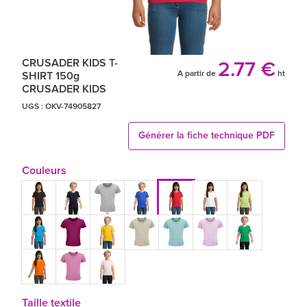
CRUSADER KIDS T-
2.77 €
A partir de
ht
SHIRT 150g
CRUSADER KIDS
UGS :
OKV-74905827
Générer la fiche technique PDF
Couleurs
Taille textile