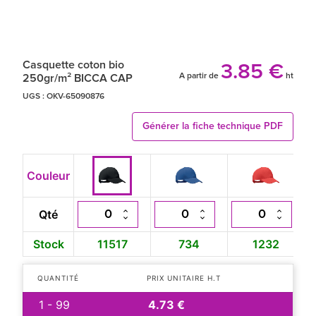
Casquette coton bio
3.85 €
A partir de
ht
250gr/m² BICCA CAP
UGS :
OKV-65090876
Générer la fiche technique PDF
Couleur
Qté
Stock
11517
734
1232
QUANTITÉ
PRIX UNITAIRE H.T
1 - 99
4.73 €