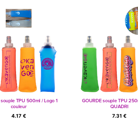
ouple TPU 500ml / Logo 1
GOURDE souple TPU 250m
couleur
QUADRI
4.17 €
7.31 €