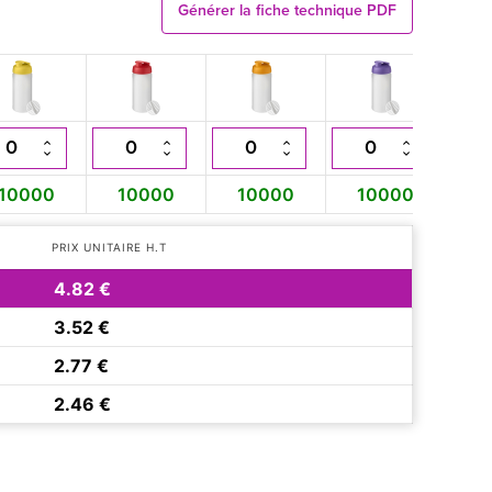
Générer la fiche technique PDF
10000
10000
10000
10000
1
PRIX UNITAIRE H.T
4.82 €
3.52 €
2.77 €
2.46 €