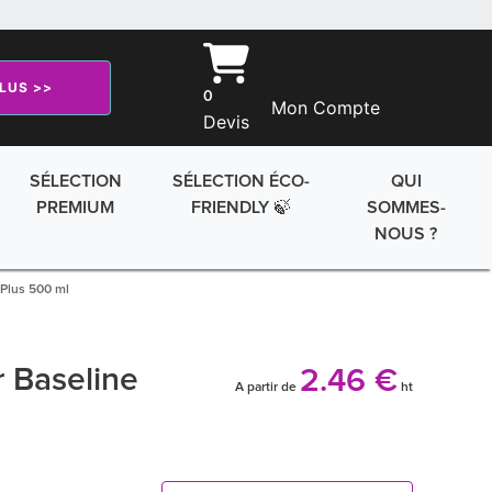
PLUS >>
0
Mon Compte
Devis
SÉLECTION
SÉLECTION ÉCO-
QUI
PREMIUM
FRIENDLY 🍃
SOMMES-
NOUS ?
 Plus 500 ml
r Baseline
2.46 €
A partir de
ht