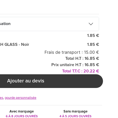
sation
1.85 €
AH GLASS - Noir
1.85 €
Frais de transport : 15.00 €
Total H.T : 16.85 €
Prix unitaire H.T : 16.85 €
Total T.T.C : 20.22 €
Ajouter au devis
res
,
gourde personnalisée
Avec marquage
Sans marquage
6 À 8 JOURS OUVRÉS
4 À 5 JOURS OUVRÉS