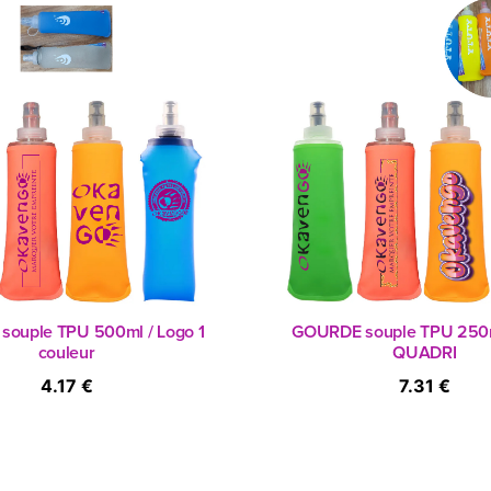
ouple TPU 500ml / Logo 1
GOURDE souple TPU 250m
couleur
QUADRI
4.17 €
7.31 €