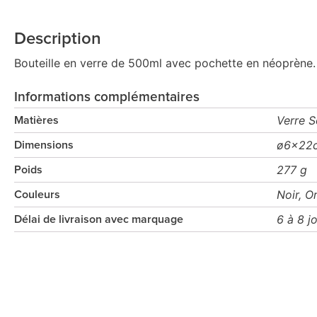
Description
Bouteille en verre de 500ml avec pochette en néoprène. 
Informations complémentaires
Verre 
Matières
ø6x22
Dimensions
277 g
Poids
Noir, O
Couleurs
6 à 8 j
Délai de livraison avec marquage