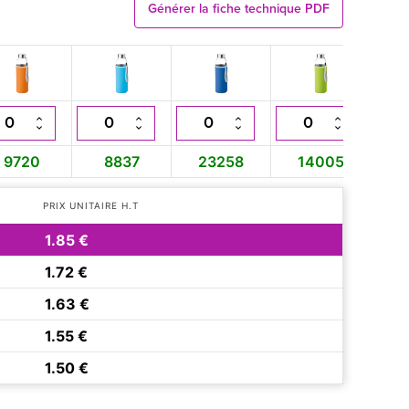
Générer la fiche technique PDF
9720
8837
23258
14005
1
PRIX UNITAIRE H.T
1.85 €
1.72 €
1.63 €
1.55 €
1.50 €