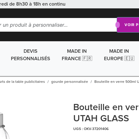
redi de 8h30 à 18h en continu
VOIR 
DEVIS
MADE IN
MADE IN
PERSONNALISÉS
FRANCE 🇫🇷
EUROPE 🇪🇺
rts de la table publicitaires
gourde personnalisée
Bouteille en verre 500ml
Bouteille en ve
UTAH GLASS
UGS :
OKV-37201406