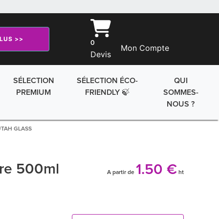
PLUS >>
0
Mon Compte
Devis
SÉLECTION
SÉLECTION ÉCO-
QUI
PREMIUM
FRIENDLY 🍃
SOMMES-
NOUS ?
 UTAH GLASS
rre 500ml
1.50 €
A partir de
ht