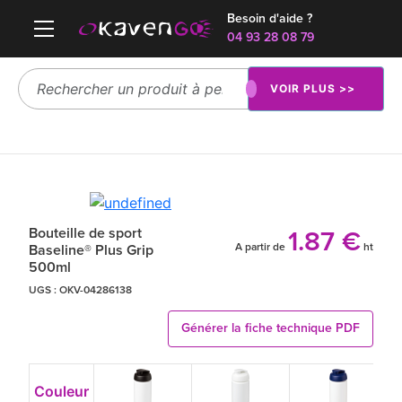
Besoin d'aide ?
04 93 28 08 79
VOIR PLUS >>
Bouteille de sport
1.87 €
A partir de
ht
Baseline® Plus Grip
500ml
UGS :
OKV-04286138
Générer la fiche technique PDF
Couleur