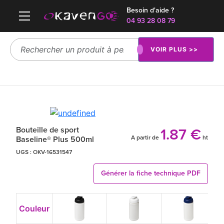
Besoin d'aide ?
04 93 28 08 79
VOIR PLUS >>
Bouteille de sport
1.87 €
A partir de
ht
Baseline® Plus 500ml
UGS :
OKV-16531547
Générer la fiche technique PDF
Couleur