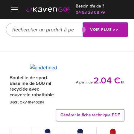
Besoin d'aide ?
04 93 28 08 79
VOIR PLUS >>
Bouteille de sport
2.04 €
A partir de
ht
Baseline de 500 ml
recyclée avec
couvercle rabattable
UGS :
OKV-61640284
Générer la fiche technique PDF