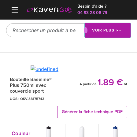
Besoin d'aide ?
04 93 28 08 79
VOIR PLUS >>
Bouteille Baseline®
1.89 €
A partir de
ht
Plus 750ml avec
couvercle sport
UGS :
OKV-38175743
Générer la fiche technique PDF
Couleur