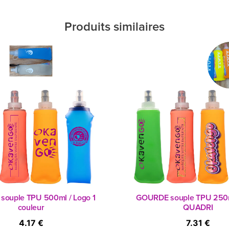
Produits similaires
ouple TPU 500ml / Logo 1
GOURDE souple TPU 250m
couleur
QUADRI
4.17 €
7.31 €