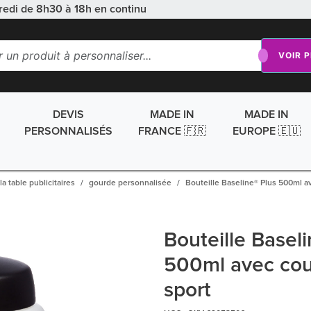
redi de 8h30 à 18h en continu
VOIR 
DEVIS
MADE IN
MADE IN
PERSONNALISÉS
FRANCE 🇫🇷
EUROPE 🇪🇺
la table publicitaires
gourde personnalisée
Bouteille Baseline® Plus 500ml a
Bouteille Basel
500ml avec cou
sport