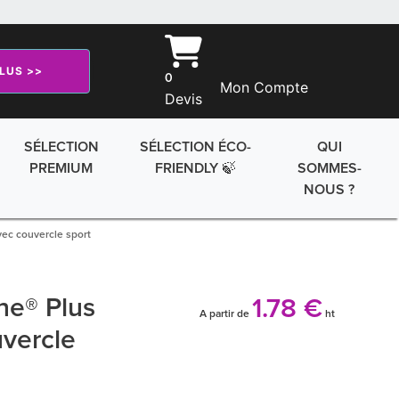
PLUS >>
0
Mon Compte
Devis
SÉLECTION
SÉLECTION ÉCO-
QUI
PREMIUM
FRIENDLY 🍃
SOMMES-
NOUS ?
vec couvercle sport
ine® Plus
1.78 €
A partir de
ht
vercle