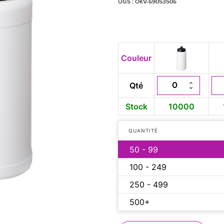
UGS :
OKV-69053506
Couleur
Qté
Stock
10000
QUANTITÉ
50 - 99
100 - 249
250 - 499
500+