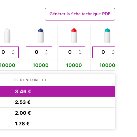
Générer la fiche technique PDF
10000
10000
10000
10000
1
PRIX UNITAIRE H.T
3.46 €
2.53 €
2.00 €
1.78 €