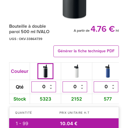
Bouteille à double
4.76 €
A partir de
ht
paroi 500 ml IVALO
UGS :
OKV-33864739
Générer la fiche technique PDF
Couleur
Qté
Stock
5323
2152
577
QUANTITÉ
PRIX UNITAIRE H.T
1 - 99
10.04 €