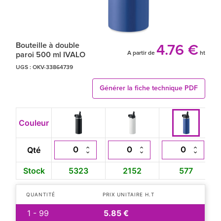
Bouteille à double
4.76 €
A partir de
ht
paroi 500 ml IVALO
UGS :
OKV-33864739
Générer la fiche technique PDF
Couleur
Qté
Stock
5323
2152
577
QUANTITÉ
PRIX UNITAIRE H.T
1 - 99
5.85 €