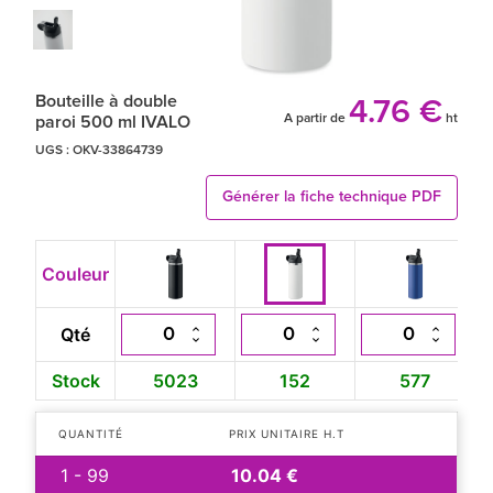
Bouteille à double
4.76 €
A partir de
ht
paroi 500 ml IVALO
UGS :
OKV-33864739
Générer la fiche technique PDF
Couleur
Qté
Stock
5023
152
577
QUANTITÉ
PRIX UNITAIRE H.T
1 - 99
10.04 €