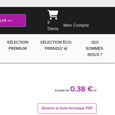
PLUS >>
0
Mon Compte
Devis
SÉLECTION
SÉLECTION ÉCO-
QUI
PREMIUM
FRIENDLY 🍃
SOMMES-
NOUS ?
0.38 €
A partir de
ht
Générer la fiche technique PDF