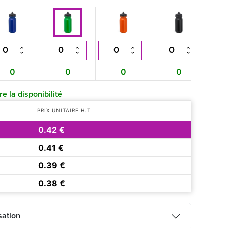
0
0
0
0
e la disponibilité
PRIX UNITAIRE H.T
0.42 €
0.41 €
0.39 €
0.38 €
sation