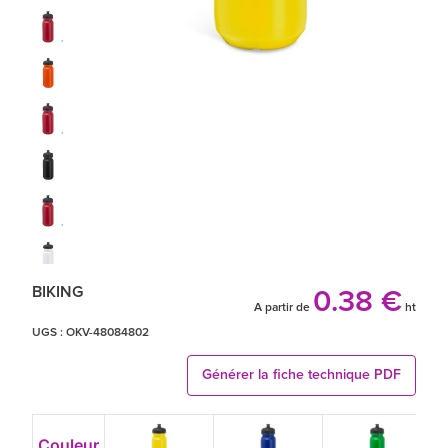
BIKING
0.38 €
A partir de
ht
UGS :
OKV-48084802
Générer la fiche technique PDF
Couleur