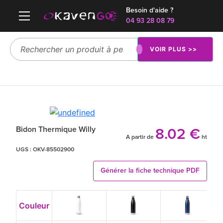
Besoin d'aide ?
04 93 28 08 79
VOIR PLUS >>
Bidon Thermique Willy
8.02 €
A partir de
ht
UGS :
OKV-85502900
Générer la fiche technique PDF
Couleur