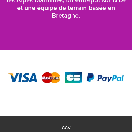
les Alpes-Maritimes, un entrepôt sur Nice
et une équipe de terrain basée en
Bretagne.
CGV