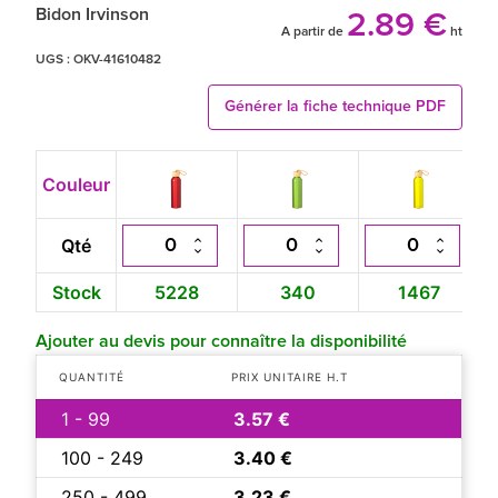
Bidon Irvinson
2.89 €
A partir de
ht
UGS :
OKV-41610482
Générer la fiche technique PDF
Couleur
Qté
Stock
5228
340
1467
Ajouter au devis pour connaître la disponibilité
QUANTITÉ
PRIX UNITAIRE H.T
1 - 99
3.57 €
100 - 249
3.40 €
250 - 499
3.23 €