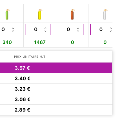
340
1467
0
0
PRIX UNITAIRE H.T
3.57 €
3.40 €
3.23 €
3.06 €
2.89 €