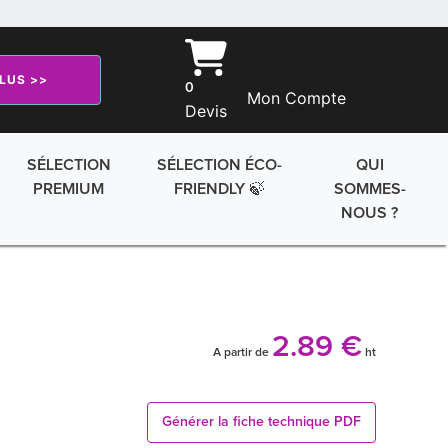
PLUS >>
0
Mon Compte
Devis
SÉLECTION
SÉLECTION ÉCO-
QUI
PREMIUM
FRIENDLY 🍃
SOMMES-
NOUS ?
2.89 €
A partir de
ht
Générer la fiche technique PDF