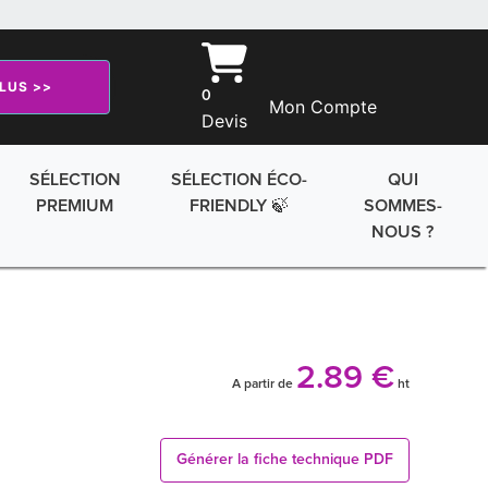
PLUS >>
0
Mon Compte
Devis
SÉLECTION
SÉLECTION ÉCO-
QUI
PREMIUM
FRIENDLY 🍃
SOMMES-
NOUS ?
2.89 €
A partir de
ht
Générer la fiche technique PDF