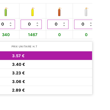
340
1467
0
0
PRIX UNITAIRE H.T
3.57 €
3.40 €
3.23 €
3.06 €
2.89 €