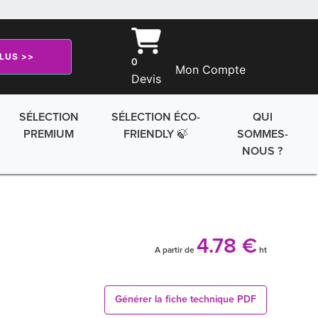
PLUS >>
0
Mon Compte
Devis
SÉLECTION
SÉLECTION ÉCO-
QUI
PREMIUM
FRIENDLY 🍃
SOMMES-
NOUS ?
4.78 €
A partir de
ht
Générer la fiche technique PDF