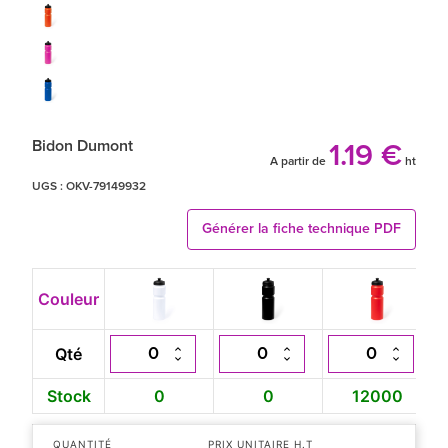
Bidon Dumont
1.19 €
A partir de
ht
UGS :
OKV-79149932
Générer la fiche technique PDF
Couleur
Qté
Stock
0
0
12000
QUANTITÉ
PRIX UNITAIRE H.T