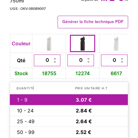
750ml
UGS :
OKV-08089007
Générer la fiche technique PDF
Couleur
Qté
Stock
18755
12274
6617
QUANTITÉ
PRIX UNITAIRE H.T
1 - 9
3.07 €
10 - 24
2.84 €
25 - 49
2.64 €
50 - 99
2.52 €