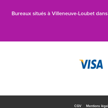
Bureaux situés à Villeneuve-Loubet dans 
CGV
Mentions léga