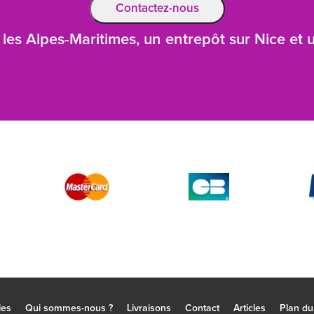
Contactez-nous
les Alpes-Maritimes, un entrepôt sur Nice et
les
Qui sommes-nous ?
Livraisons
Contact
Articles
Plan du 