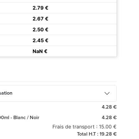
2.79 €
2.67 €
2.50 €
2.45 €
NaN €
sation
4.28 €
0ml - Blanc / Noir
4.28 €
Frais de transport : 15.00 €
Total H.T : 19.28 €