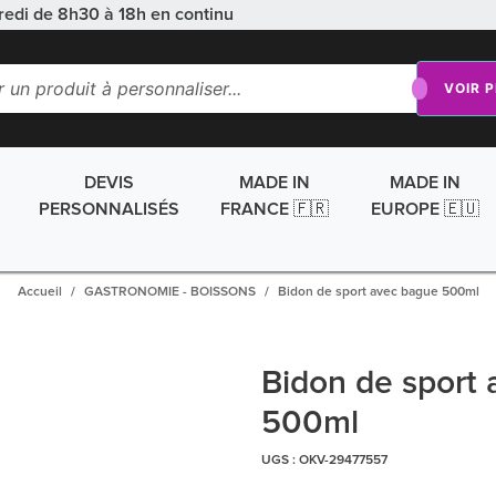
redi de 8h30 à 18h en continu
VOIR 
DEVIS
MADE IN
MADE IN
PERSONNALISÉS
FRANCE 🇫🇷
EUROPE 🇪🇺
Accueil
GASTRONOMIE - BOISSONS
Bidon de sport avec bague 500ml
Bidon de sport
500ml
UGS :
OKV-29477557