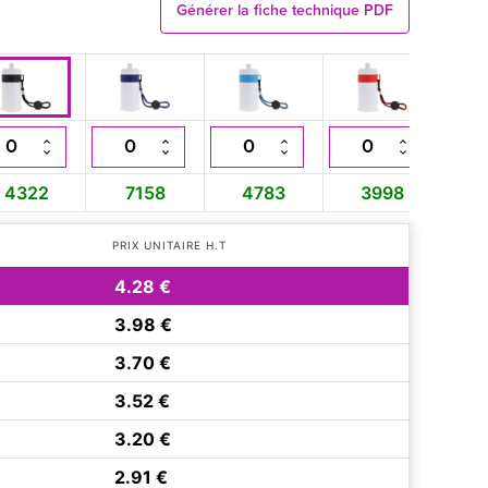
Générer la fiche technique PDF
4322
7158
4783
3998
PRIX UNITAIRE H.T
4.28 €
3.98 €
3.70 €
3.52 €
3.20 €
2.91 €