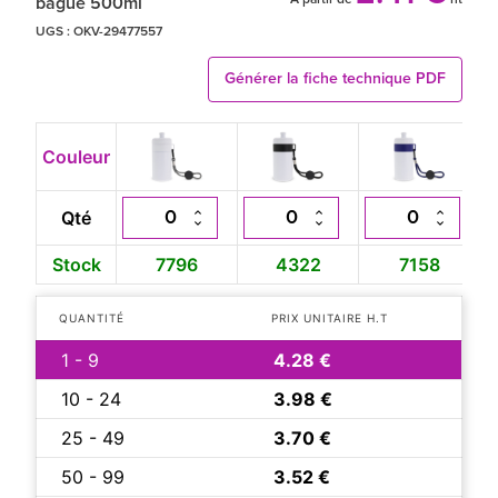
bague 500ml
UGS :
OKV-29477557
Générer la fiche technique PDF
Couleur
Qté
Stock
7796
4322
7158
QUANTITÉ
PRIX UNITAIRE H.T
1 - 9
4.28 €
10 - 24
3.98 €
25 - 49
3.70 €
50 - 99
3.52 €